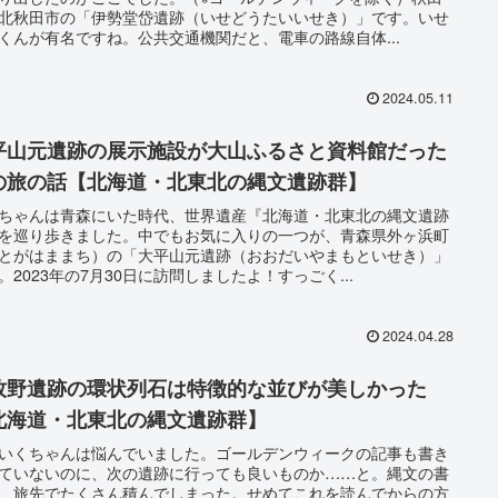
北秋田市の「伊勢堂岱遺跡（いせどうたいいせき）」です。いせ
くんが有名ですね。公共交通機関だと、電車の路線自体...
2024.05.11
平山元遺跡の展示施設が大山ふるさと資料館だった
の旅の話【北海道・北東北の縄文遺跡群】
ちゃんは青森にいた時代、世界遺産『北海道・北東北の縄文遺跡
を巡り歩きました。中でもお気に入りの一つが、青森県外ヶ浜町
とがはままち）の「大平山元遺跡（おおだいやまもといせき）」
。2023年の7月30日に訪問しましたよ！すっごく...
2024.04.28
牧野遺跡の環状列石は特徴的な並びが美しかった
北海道・北東北の縄文遺跡群】
いくちゃんは悩んでいました。ゴールデンウィークの記事も書き
ていないのに、次の遺跡に行っても良いものか……と。縄文の書
、旅先でたくさん積んでしまった。せめてこれを読んでからの方