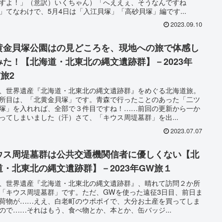
すよ！」（意訳）いくちゃん）「へええぇ、そうなんですね
」てなわけで、5月4日は「入江貝塚」「高砂貝塚」編です...
2023.09.10
黄金貝塚公園はの見どころを、現地への旅で体感し
みた！【北海道・北東北の縄文遺跡群】－2023年
旅2
、世界遺産『北海道・北東北の縄文遺跡群』をめぐる北海道旅。
所目は、「北黄金貝塚」です。青森で行ったことのあった「二ツ
塚」を入れれば、全部で３件目ですね！……前回の更新から一か
ってしまいました（汗）さて、「キウス周堤墓群」を出...
2023.07.07
ウス周堤墓群は公共交通機関信者に優しくない【北
道・北東北の縄文遺跡群】－2023年GW旅１
、世界遺産『北海道・北東北の縄文遺跡群』、晴れて訪問２か所
「キウス周堤墓群」です。ただ、GWを使った遠征3日目、前日ま
荷物が……ええ、白老町のウポポイで、大分お土産を買ってしま
ので……それはもう、食べ物とか、本とか、缶バッジ...