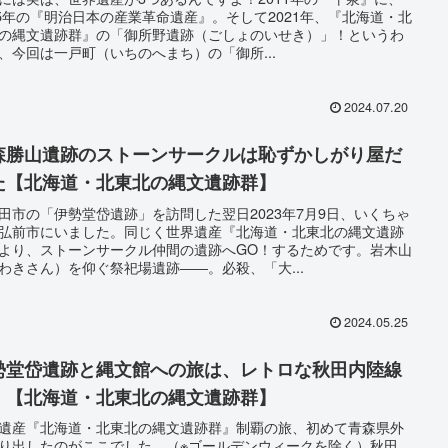
15年の『明治日本の産業革命遺産』。そして2021年、『北海道・北
の縄文遺跡群』の「御所野遺跡（ごしょのいせき）」！というわ
、今回は一戸町（いちのへまち）の「御所...
2024.07.20
森勝山遺跡のストーンサークルは恥ずかしがり屋だ
た【北海道・北東北の縄文遺跡群】
田市の「伊勢堂岱遺跡」を訪問した翌日2023年7月9日、いくちゃ
弘前市にいました。同じく世界遺産『北海道・北東北の縄文遺跡
より、ストーンサークル仲間の遺跡へGO！するためです。岩木山
わきさん）を仰ぐ祭祀場遺跡――。必殺、「大...
2024.05.25
勢堂岱遺跡と縄文館への旅は、レトロな秋田内陸線
！【北海道・北東北の縄文遺跡群】
遺産『北海道・北東北の縄文遺跡群』制覇の旅、初めて青森県外
り出したのがここでした。（※ゴールデンウィークを除く）秋田