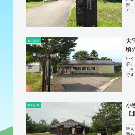
県、
どう
大
旅の記録
頃
いく
群』
（そ
です
小
旅の記録
【
……
終え
籍も