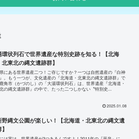
群
湯環状列石で世界遺産な特別史跡を知る！【北海
・北東北の縄文遺跡群】
県にある世界遺産二つ！ご存じですか？一つは自然遺産の『白神
』。もう一つが、文化遺産の『北海道・北東北の縄文遺跡群』で
鹿角市（かづのし）の「大湯環状列石」は、世界遺産『北海道・
北の縄文遺跡群』の中で、たった二つしかない〝特別史...
2025.01.08
所野縄文公園が楽しい！【北海道・北東北の縄文遺
群】
には実は、世界遺産が3つあるんですよ！2011年の『平泉』に、