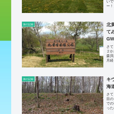
いで
ー！
北
旅の記録
て
GW
さて
２か
森貝
月経
キ
旅の記録
海
さて
目の
での
った