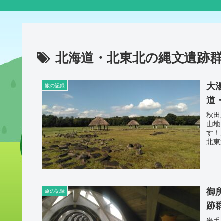
北海道・北東北の縄文遺跡
大
旅の記録
道
秋田
山地
す！
北東
御
旅の記録
跡
岩手