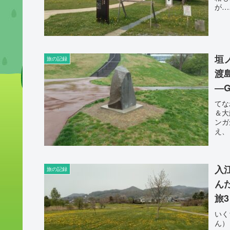
が…
垣
旅の記録
渡
―
てな
＆大
ンガ
え、
入
旅の記録
ん
旅3
いく
ん）