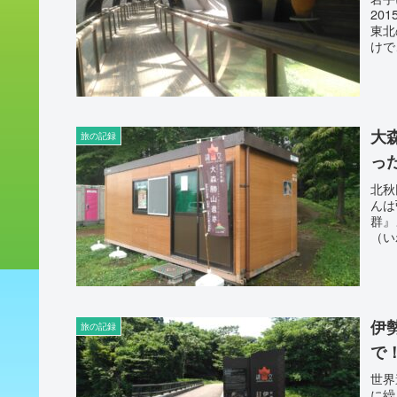
20
東北
けで
大
旅の記録
っ
北秋
んは
群』
（い
伊
旅の記録
で
世界
に繰