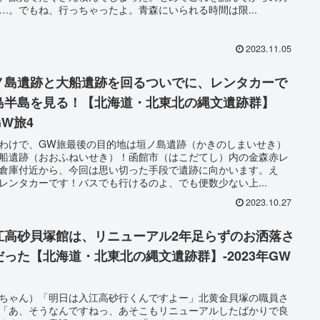
…。でもね、行っちゃったよ。青森にいられる時間は限...
2023.11.05
ノ島遺跡と大船遺跡を回るついでに、レンタカーで
島半島を見る！【北海道・北東北の縄文遺跡群】
GW旅4
わけで、GW旅最後の目的地は垣ノ島遺跡（かきのしまいせき）
船遺跡（おおふねいせき）！函館市（はこだてし）内の金森赤レ
倉庫付近から、今回は思い切った手段で遺跡に向かいます。え
レンタカーです！バスでも行けるのよ、でも便数少ない上...
2023.10.27
江高砂貝塚館は、リニューアル2年足らずのお洒落さ
だった【北海道・北東北の縄文遺跡群】-2023年GW
ちゃん）「明日は入江高砂行くんですよー」北黄金貝塚の職員さ
「あ、そうなんですねっ、あそこもリニューアルしたばかりで良