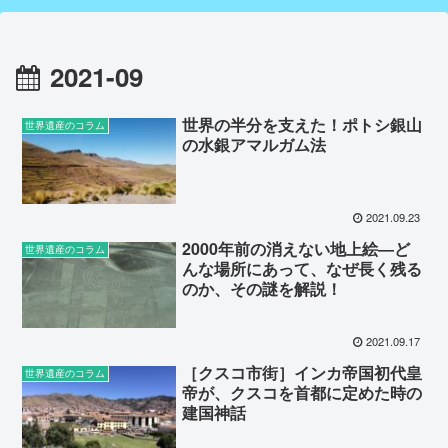
2021-09
世界の半分を支えた！ポトシ銀山
世界遺産のコラム
の水銀アマルガム法
2021.09.23
2000年前の消えない地上絵―ど
世界遺産のコラム
んな場所にあって、なぜ長く残る
のか、その謎を解説！
2021.09.17
［クスコ市街］インカ帝国初代皇
世界遺産のコラム
帝が、クスコを首都に定めた時の
建国神話